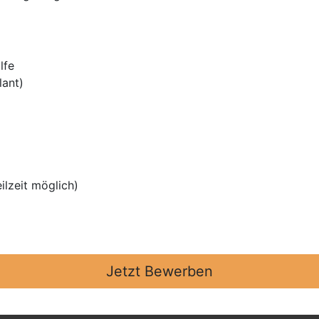
lfe
lant)
eilzeit möglich)
Jetzt Bewerben