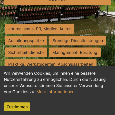
Journalismus, PR, Medien, Kultur
Ausbildungsplätze
Sonstige Dienstleistungen
Sicherheitsdienste
Management, Beratung
Praktika, Werkstudenten, Abschlussarbeiten
Wir verwenden Cookies, um Ihnen eine bessere
Personalwesen
Assistenz, Sekretariat
Nutzererfahrung zu ermöglichen. Durch die Nutzung
unserer Webseite stimmen Sie unserer Verwendung
Hilfskräfte, Aushilfs- und Nebenjobs
von Cookies zu.
Mehr Informationen
Einkauf, Logistik, Materialwirtschaft
Zustimmen
Weiterbildung, Studium, duale Ausbildung