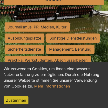
Journalismus, PR, Medien, Kultur
Ausbildungsplätze
Sonstige Dienstleistungen
Sicherheitsdienste
Management, Beratung
Praktika, Werkstudenten, Abschlussarbeiten
Wir verwenden Cookies, um Ihnen eine bessere
Personalwesen
Assistenz, Sekretariat
Nutzererfahrung zu ermöglichen. Durch die Nutzung
unserer Webseite stimmen Sie unserer Verwendung
Hilfskräfte, Aushilfs- und Nebenjobs
von Cookies zu.
Mehr Informationen
Einkauf, Logistik, Materialwirtschaft
Zustimmen
Weiterbildung, Studium, duale Ausbildung