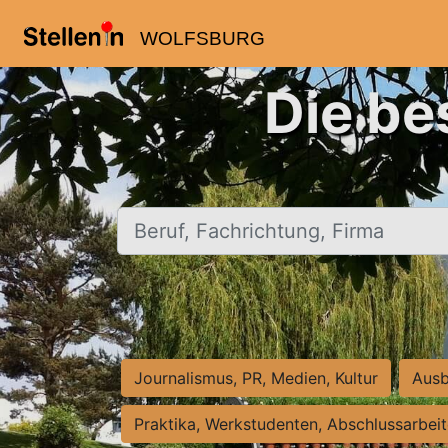
WOLFSBURG
Die be
Beruf, Fachrichtung, Firma
Journalismus, PR, Medien, Kultur
Ausb
Praktika, Werkstudenten, Abschlussarbei