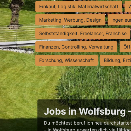
Einkauf, Logistik, Materialwirtschaft
W
Marketing, Werbung, Design
Ingenieu
Selbstständigkeit, Freelancer, Franchise
Finanzen, Controlling, Verwaltung
Öff
Forschung, Wissenschaft
Bildung, Erz
Jobs in Wolfsburg 
Du möchtest beruflich neu durchstarten
– in Wolfsburg erwarten dich vielfältig