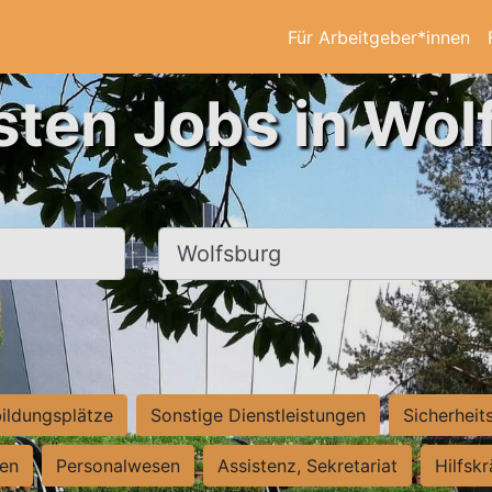
Für Arbeitgeber*innen
sten Jobs in Wol
Ort, Stadt
ildungsplätze
Sonstige Dienstleistungen
Sicherheit
ten
Personalwesen
Assistenz, Sekretariat
Hilfsk