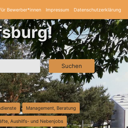
Für Bewerber*innen
Impressum
Datenschutzerklärung
fsburg!
Suchen
sdienste
Management, Beratung
räfte, Aushilfs- und Nebenjobs