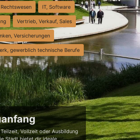
Rechtswesen
IT, Software
ung
Vertrieb, Verkauf, Sales
nken, Versicherungen
rk, gewerblich technische Berufe
uanfang
eilzeit, Vollzeit oder Ausbildung
e Stadt bietet dir ideale