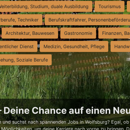
eiterbildung, Studium, duale Ausbildung
Tourismus
rberufe, Techniker
Berufskraftfahrer, Personenbeförder
Architektur, Bauwesen
Gastronomie
Finanzen, Ba
entlicher Dienst
Medizin, Gesundheit, Pflege
Handwe
iehung, Soziale Berufe
– Deine Chance auf einen Ne
 und suchst nach spannenden Jobs in Wolfsburg? Egal, ob T
e Möglichkeiten, um deine Karriere nach vorne zu bringen. Di