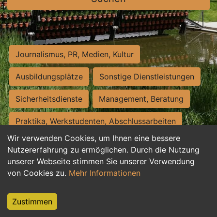
Journalismus, PR, Medien, Kultur
Ausbildungsplätze
Sonstige Dienstleistungen
Sicherheitsdienste
Management, Beratung
Praktika, Werkstudenten, Abschlussarbeiten
Wir verwenden Cookies, um Ihnen eine bessere
Personalwesen
Assistenz, Sekretariat
Nutzererfahrung zu ermöglichen. Durch die Nutzung
unserer Webseite stimmen Sie unserer Verwendung
Hilfskräfte, Aushilfs- und Nebenjobs
von Cookies zu.
Mehr Informationen
Einkauf, Logistik, Materialwirtschaft
Zustimmen
Weiterbildung, Studium, duale Ausbildung