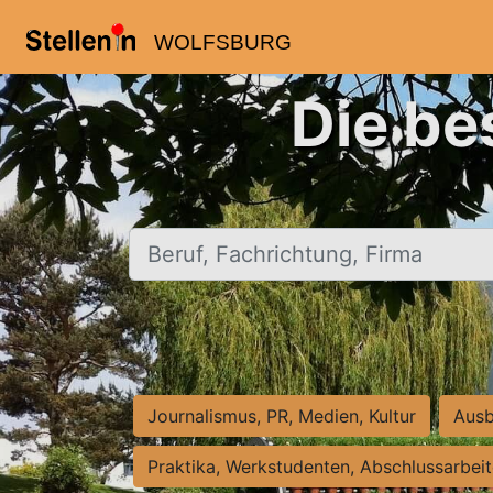
WOLFSBURG
Die be
Beruf, Fachrichtung, Firma
Journalismus, PR, Medien, Kultur
Ausb
Praktika, Werkstudenten, Abschlussarbei