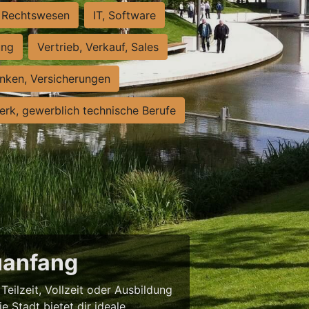
Rechtswesen
IT, Software
ung
Vertrieb, Verkauf, Sales
nken, Versicherungen
rk, gewerblich technische Berufe
uanfang
eilzeit, Vollzeit oder Ausbildung
e Stadt bietet dir ideale