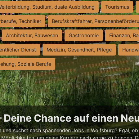
eiterbildung, Studium, duale Ausbildung
Tourismus
rberufe, Techniker
Berufskraftfahrer, Personenbeförder
Architektur, Bauwesen
Gastronomie
Finanzen, Ba
entlicher Dienst
Medizin, Gesundheit, Pflege
Handwe
iehung, Soziale Berufe
– Deine Chance auf einen Ne
 und suchst nach spannenden Jobs in Wolfsburg? Egal, ob T
e Möglichkeiten, um deine Karriere nach vorne zu bringen. Di