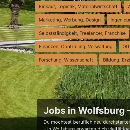
Einkauf, Logistik, Materialwirtschaft
W
Marketing, Werbung, Design
Ingenieu
Selbstständigkeit, Freelancer, Franchise
Finanzen, Controlling, Verwaltung
Öff
Forschung, Wissenschaft
Bildung, Erz
Jobs in Wolfsburg 
Du möchtest beruflich neu durchstarten
– in Wolfsburg erwarten dich vielfältig