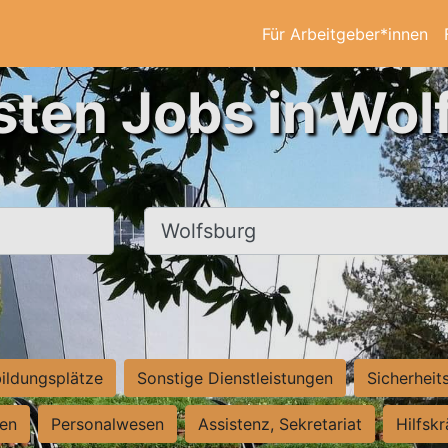
Für Arbeitgeber*innen
sten Jobs in Wol
Ort, Stadt
ildungsplätze
Sonstige Dienstleistungen
Sicherheit
ten
Personalwesen
Assistenz, Sekretariat
Hilfsk