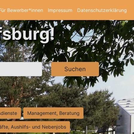
Für Bewerber*innen
Impressum
Datenschutzerklärung
fsburg!
Suchen
sdienste
Management, Beratung
räfte, Aushilfs- und Nebenjobs