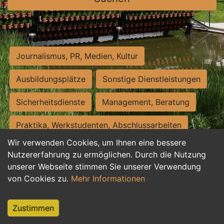
Journalismus, PR, Medien, Kultur
Ausbildungsplätze
Sonstige Dienstleistungen
Sicherheitsdienste
Management, Beratung
Praktika, Werkstudenten, Abschlussarbeiten
Wir verwenden Cookies, um Ihnen eine bessere
Personalwesen
Assistenz, Sekretariat
Nutzererfahrung zu ermöglichen. Durch die Nutzung
unserer Webseite stimmen Sie unserer Verwendung
Hilfskräfte, Aushilfs- und Nebenjobs
von Cookies zu.
Mehr Informationen
Einkauf, Logistik, Materialwirtschaft
Zustimmen
Weiterbildung, Studium, duale Ausbildung