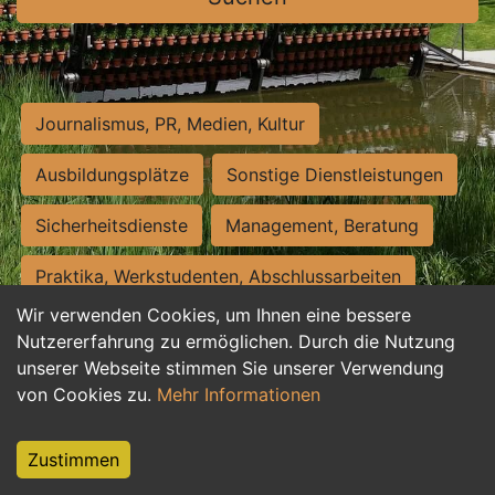
Journalismus, PR, Medien, Kultur
Ausbildungsplätze
Sonstige Dienstleistungen
Sicherheitsdienste
Management, Beratung
Praktika, Werkstudenten, Abschlussarbeiten
Wir verwenden Cookies, um Ihnen eine bessere
Personalwesen
Assistenz, Sekretariat
Nutzererfahrung zu ermöglichen. Durch die Nutzung
unserer Webseite stimmen Sie unserer Verwendung
Hilfskräfte, Aushilfs- und Nebenjobs
von Cookies zu.
Mehr Informationen
Einkauf, Logistik, Materialwirtschaft
Zustimmen
Weiterbildung, Studium, duale Ausbildung