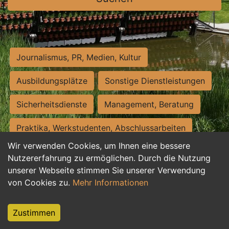
Journalismus, PR, Medien, Kultur
Ausbildungsplätze
Sonstige Dienstleistungen
Sicherheitsdienste
Management, Beratung
Praktika, Werkstudenten, Abschlussarbeiten
Wir verwenden Cookies, um Ihnen eine bessere
Personalwesen
Assistenz, Sekretariat
Nutzererfahrung zu ermöglichen. Durch die Nutzung
unserer Webseite stimmen Sie unserer Verwendung
Hilfskräfte, Aushilfs- und Nebenjobs
von Cookies zu.
Mehr Informationen
Einkauf, Logistik, Materialwirtschaft
Zustimmen
Weiterbildung, Studium, duale Ausbildung