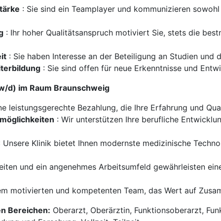
tärke
: Sie sind ein Teamplayer und kommunizieren sowohl m
g
: Ihr hoher Qualitätsanspruch motiviert Sie, stets die bes
it
: Sie haben Interesse an der Beteiligung an Studien und d
iterbildung
: Sie sind offen für neue Erkenntnisse und Entw
m/w/d) im Raum Braunschweig
ine leistungsgerechte Bezahlung, die Ihre Erfahrung und Qual
smöglichkeiten
: Wir unterstützen Ihre berufliche Entwick
 Unsere Klinik bietet Ihnen modernste medizinische Techn
zeiten und ein angenehmes Arbeitsumfeld gewährleisten ei
inem motivierten und kompetenten Team, das Wert auf Zusa
en Bereichen:
Oberarzt, Oberärztin, Funktionsoberarzt, Funk