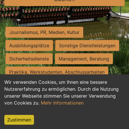
Journalismus, PR, Medien, Kultur
Ausbildungsplätze
Sonstige Dienstleistungen
Sicherheitsdienste
Management, Beratung
Praktika, Werkstudenten, Abschlussarbeiten
Wir verwenden Cookies, um Ihnen eine bessere
Personalwesen
Assistenz, Sekretariat
Nutzererfahrung zu ermöglichen. Durch die Nutzung
unserer Webseite stimmen Sie unserer Verwendung
Hilfskräfte, Aushilfs- und Nebenjobs
von Cookies zu.
Mehr Informationen
Einkauf, Logistik, Materialwirtschaft
Zustimmen
Weiterbildung, Studium, duale Ausbildung