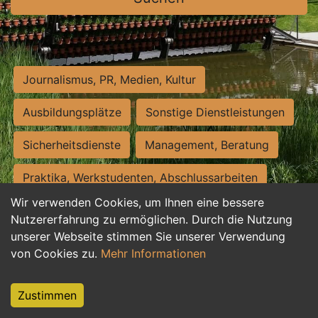
Journalismus, PR, Medien, Kultur
Ausbildungsplätze
Sonstige Dienstleistungen
Sicherheitsdienste
Management, Beratung
Praktika, Werkstudenten, Abschlussarbeiten
Wir verwenden Cookies, um Ihnen eine bessere
Personalwesen
Assistenz, Sekretariat
Nutzererfahrung zu ermöglichen. Durch die Nutzung
unserer Webseite stimmen Sie unserer Verwendung
Hilfskräfte, Aushilfs- und Nebenjobs
von Cookies zu.
Mehr Informationen
Einkauf, Logistik, Materialwirtschaft
Zustimmen
Weiterbildung, Studium, duale Ausbildung