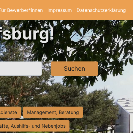
Für Bewerber*innen
Impressum
Datenschutzerklärung
fsburg!
Suchen
sdienste
Management, Beratung
räfte, Aushilfs- und Nebenjobs