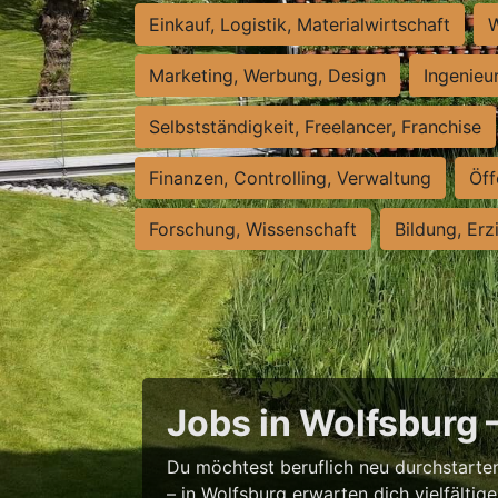
Einkauf, Logistik, Materialwirtschaft
W
Marketing, Werbung, Design
Ingenieu
Selbstständigkeit, Freelancer, Franchise
Finanzen, Controlling, Verwaltung
Öff
Forschung, Wissenschaft
Bildung, Erz
Jobs in Wolfsburg 
Du möchtest beruflich neu durchstarten
– in Wolfsburg erwarten dich vielfältig