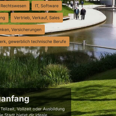
Rechtswesen
IT, Software
ung
Vertrieb, Verkauf, Sales
nken, Versicherungen
rk, gewerblich technische Berufe
uanfang
eilzeit, Vollzeit oder Ausbildung
e Stadt bietet dir ideale