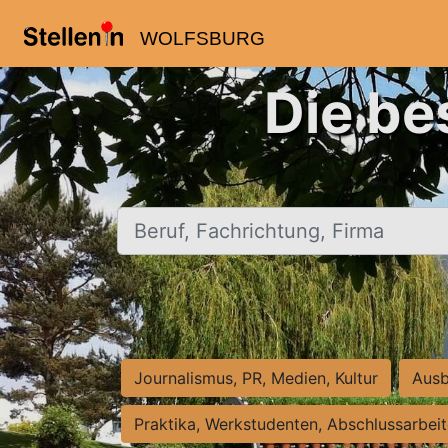
WOLFSBURG
Die be
Beruf, Fachrichtung, Firma
Journalismus, PR, Medien, Kultur
Ausb
Praktika, Werkstudenten, Abschlussarbei