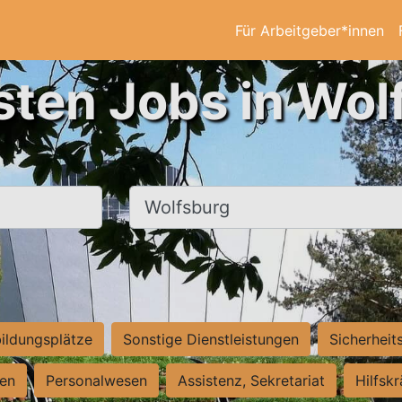
Für Arbeitgeber*innen
sten Jobs in Wol
Ort, Stadt
ildungsplätze
Sonstige Dienstleistungen
Sicherheit
ten
Personalwesen
Assistenz, Sekretariat
Hilfsk