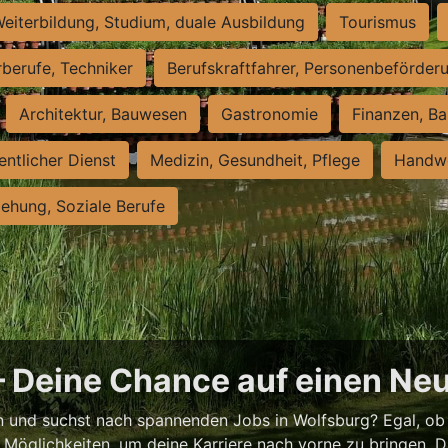
eiterbildung, Studium, duale Ausbildung
Tourismus
rberufe, Techniker
Berufskraftfahrer, Personenbeförder
Architektur, Bauwesen
Gastronomie
Finanzen, Ba
entlicher Dienst
Medizin, Gesundheit, Pflege
Handwe
iehung, Soziale Berufe
– Deine Chance auf einen Ne
 und suchst nach spannenden Jobs in Wolfsburg? Egal, ob T
e Möglichkeiten, um deine Karriere nach vorne zu bringen. Di