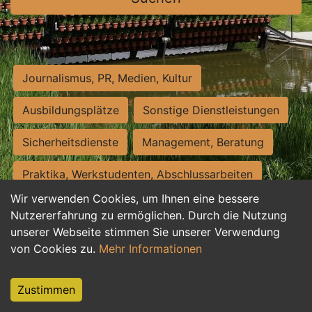
Journalismus, PR, Medien, Kultur
Ausbildungsplätze
Sonstige Dienstleistungen
Sicherheitsdienste
Management, Beratung
Praktika, Werkstudenten, Abschlussarbeiten
Wir verwenden Cookies, um Ihnen eine bessere
Personalwesen
Assistenz, Sekretariat
Nutzererfahrung zu ermöglichen. Durch die Nutzung
unserer Webseite stimmen Sie unserer Verwendung
Hilfskräfte, Aushilfs- und Nebenjobs
von Cookies zu.
Mehr Informationen
Einkauf, Logistik, Materialwirtschaft
Zustimmen
Weiterbildung, Studium, duale Ausbildung