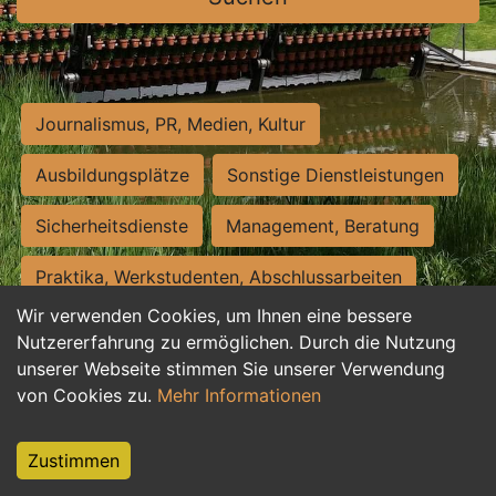
Journalismus, PR, Medien, Kultur
Ausbildungsplätze
Sonstige Dienstleistungen
Sicherheitsdienste
Management, Beratung
Praktika, Werkstudenten, Abschlussarbeiten
Wir verwenden Cookies, um Ihnen eine bessere
Personalwesen
Assistenz, Sekretariat
Nutzererfahrung zu ermöglichen. Durch die Nutzung
unserer Webseite stimmen Sie unserer Verwendung
Hilfskräfte, Aushilfs- und Nebenjobs
von Cookies zu.
Mehr Informationen
Einkauf, Logistik, Materialwirtschaft
Zustimmen
Weiterbildung, Studium, duale Ausbildung