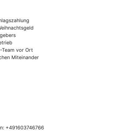
hlagszahlung
Weihnachtsgeld
tgebers
trieb
H-Team vor Ort
ichen Miteinander
en: +491603746766